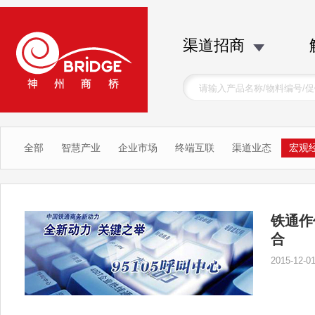
渠道招商
全部
智慧产业
企业市场
终端互联
渠道业态
宏观
铁通作
合
2015-12-01